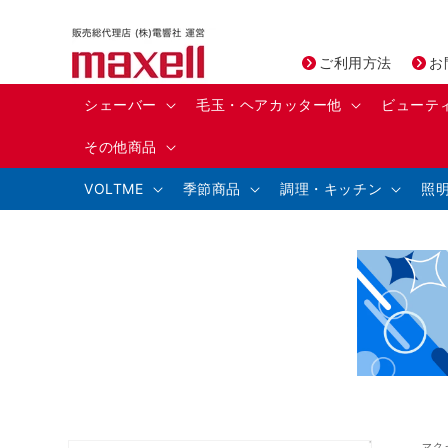
コンテ
ンツに
進む
ご利用方法
お
シェーバー
毛玉・ヘアカッター他
ビューテ
その他商品
VOLTME
季節商品
調理・キッチン
照
商品情
マク