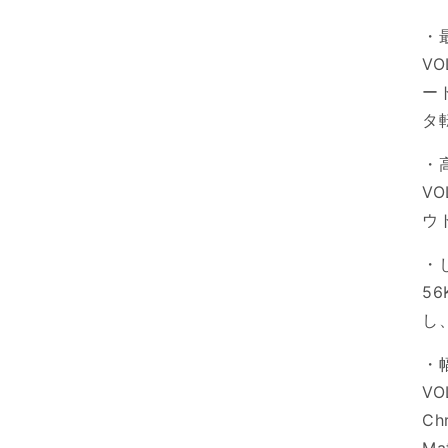
(1)
を
・
開
V
く
ー
タ
・
V
ウ
・
5
し
・
VO
Ch