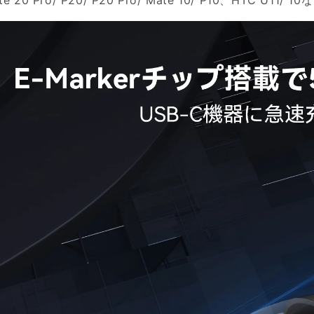
te 20 Pro/ P20/ P20 Pro/ Mate 10/ P10、HTC
C
C
100W
100W
1.8m
1.8m
の
の
数
数
量
量
を
を
減
増
ら
や
す
す