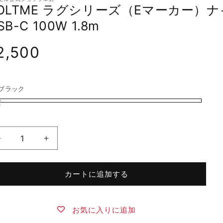
OLTME ラグシリーズ（Eマーカー）ナ
SB-C 100W 1.8m
2,500
ブラック
量
VOLTME
VOLTME
ラ
ラ
グ
グ
カートに追加する
シ
シ
リ
リ
ー
ー
お気に入りに追加
ズ
ズ