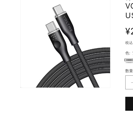
報にス
V
キップ
U
通
¥
常
税込
価
格
色:
ブ
グ
数
数
ラ
レ
量
ッ
ー
ク
モ
ー
ダ
ル
で
メ
デ
ィ
ア