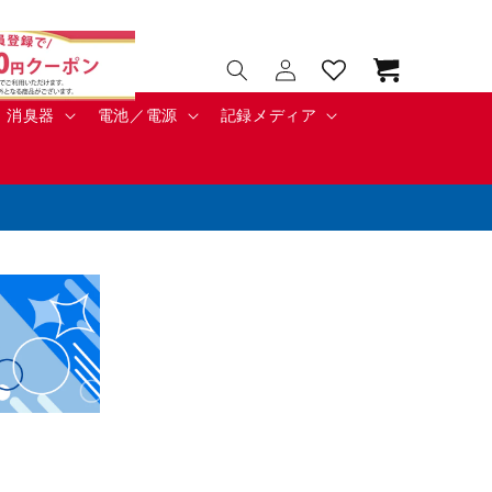
カ
ー
ト
消臭器
電池／電源
記録メディア
ロ
グ
イ
ン