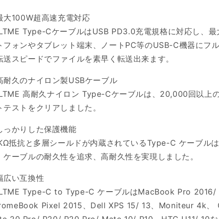
（E
（E
マ
マ
最大100W超高速充電対応
ー
ー
OLTME Type-CケーブルはUSB PD3.0充電規格に対応し、
カ
カ
トフォンやタブレット端末、ノートPC等のUSB-C機器にフル
ー）
ー）
転送スピードでファイルを素早く転送出来ます。
ナ
ナ
イ
イ
高耐久のナイロン製USBケーブル
ロ
ロ
OLTME 高耐久ナイロン Type-Cケーブルは、20,000回
ン
ン
トテストをクリアしました。
充
充
電
電
しっかりした保護機能
ケ
ケ
6KΩ抵抗と多層シールドが内蔵されているType-C ケーブ
ー
ー
ブ
ブ
、ケーブルの耐久性を追求、高耐久性を実現しました。
ル
ル
USB-
USB-
幅広い互換性
C
C
LTME Type-C to Type-C ケーブルはMacBook Pro 2016/ 
＆
＆
romeBook Pixel 2015、Dell XPS 15/ 13、Moniteur 4k、 G
USB-
USB-