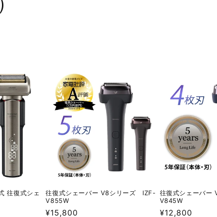
）
充電式 往復式シェ
往復式シェーバー V8シリーズ IZF-
往復式シェーバー V
V855W
V845W
通
¥15,800
通
¥12,800