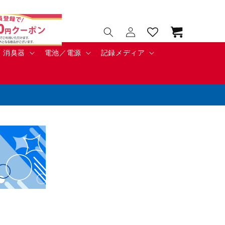
カ
ー
ト
消臭器
電池／電源
記録メディア
ロ
グ
イ
ン