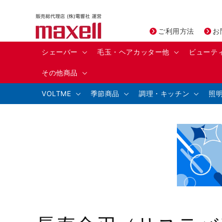
コンテ
ンツに
進む
ご利用方法
お
シェーバー
毛玉・ヘアカッター他
ビューテ
その他商品
VOLTME
季節商品
調理・キッチン
照