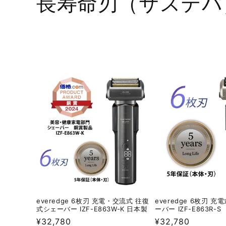
コ
長寿命刃（サステバ
レ
ク
シ
ョ
ン
:
everedge 6枚刃 充電・交流式 往復
everedge 6枚刃 
式シェーバー IZF-E863W-K 日本製
ーバー IZF-E863R-S
通
¥32,780
通
¥32,780