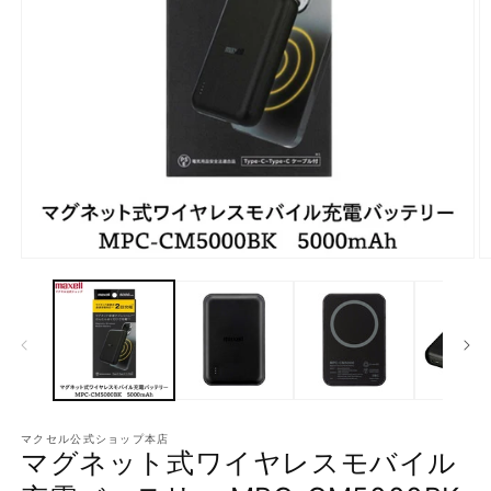
モ
ー
ダ
ル
で
メ
デ
ィ
ア
マクセル公式ショップ本店
(1)
(2
マグネット式ワイヤレスモバイル
を
開