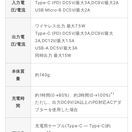
入力電
Type-C (PD) DC5V/最大3A,DC9V/最大2A
圧/電流
USB Micro-B DC5V/最大2A
ワイヤレス出力 最大7.5W
Type-C (PD) DC5V/最大3A,DC9V/最大
出力電
2A,DC12V/最大1.5A
圧/電流
USB-A DC5V/最大3A
同時出力 最大15W
本体質
約140g
量
*1
約1時間(0→80%)、約2時間(0→100%)
充電時
ただし、出力DC9V/2A以上のPD対応ACアダ
間
ブターを使用した場合
充電用ケーブル(Type-C ― Type-C)約