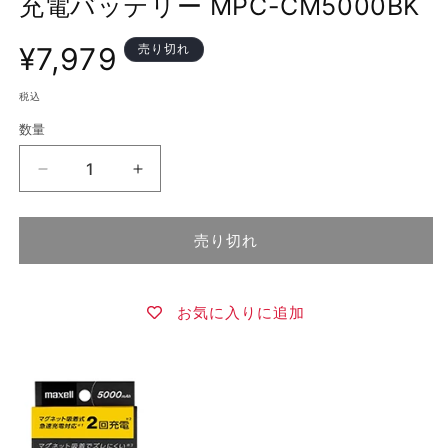
充電バッテリー MPC-CM5000BK
く
通
¥7,979
売り切れ
常
価
税込
格
数量
数
量
マ
マ
グ
グ
ネ
ネ
売り切れ
ッ
ッ
ト
ト
式
式
お気に入りに追加
ワ
ワ
イ
イ
ヤ
ヤ
レ
レ
ス
ス
モ
モ