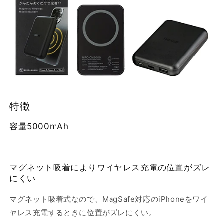
バ
バ
イ
イ
ル
ル
充
充
電
電
バ
バ
ッ
ッ
テ
テ
リ
リ
特徴
ー
ー
容量5000mAh
MPC-
MPC-
CM5000BK
CM5000BK
の
の
数
数
マグネット吸着によりワイヤレス充電の位置がズレ
量
量
にくい
を
を
減
増
マグネット吸着式なので、MagSafe対応のiPhoneをワイ
ら
や
ヤレス充電するときに位置がズレにくい。
す
す