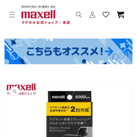
コンテ
ンツに
カ
進む
ー
ト
ロ
グ
イ
ン
商品情
報にス
キップ