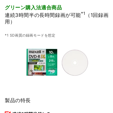
倍
倍
グリーン購入法適合商品
速
速
*1
連続3時間半の長時間録画が可能
（1回録画
CPRM
CPRM
用）
対
対
応）
応）
DRD215WPG.5S/10S
DRD215WPG.5S/10S
*1 SD画質の録画モードを想定
の
の
数
数
量
量
を
を
減
増
ら
や
す
す
製品の特長