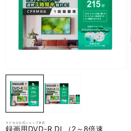
モ
ー
ダ
ル
で
メ
デ
ィ
ア
(1)
(2
を
マクセル公式ショップ本店
録画用DVD-R DL（2～8倍速
開