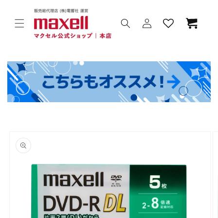
コンテ
ンツに
カ
進む
ー
ト
ロ
グ
イ
ン
商品情
報にス
キップ