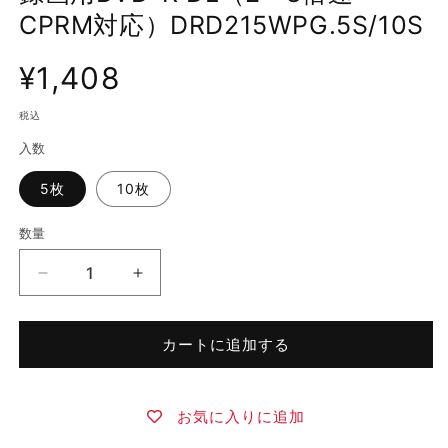
く
CPRM対応）DRD215WPG.5S/10S
通
¥1,408
常
価
税込
格
入数
5枚
10枚
数量
数
量
録
録
画
画
用
用
カートに追加する
DVD-
DVD-
R
R
DL（2
DL（2
お気に入りに追加
～
～
8
8