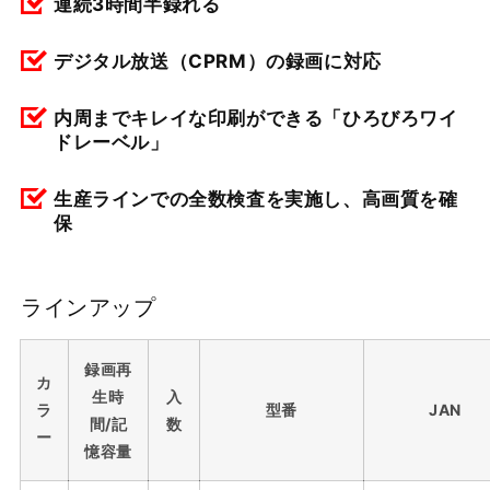
連続3時間半録れる
デジタル放送（CPRM）の録画に対応
内周までキレイな印刷ができる「ひろびろワイ
ドレーベル」
生産ラインでの全数検査を実施し、高画質を確
保
ラインアップ
録画再
カ
生時
入
ラ
型番
JAN
間/記
数
ー
憶容量